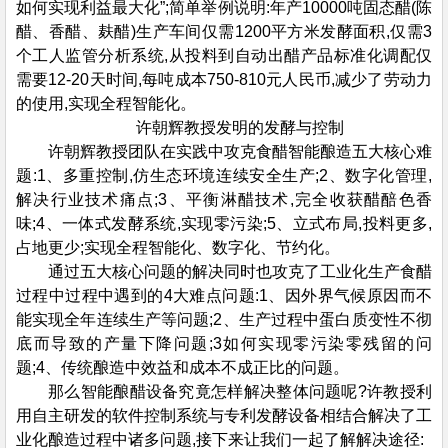
如何实现利益最大化”;简单举例说明:年产10000吨固态醋(陈
醋、香醋、麸醋)生产车间仅需1200平方米发酵面积,仅需3
个工人监管分析系统,从投料到自动出醋产品标准化调配仅
需要12-20天时间,每吨成本750-810元人民币,减少了劳动力
的使用,实现全程智能化。
许朝辉教授发明的发酵与控制
许朝辉教授团队在实践中攻克食醋智能酿造五大核心难
题:1、多重控制,仿生态环境连续安全生产;2、数字化管理,
解决行业技术痛点;3、平衡淋醋技术,完全收获醋醅色香
味;4、一体式发酵系统,实现零污染;5、立式布局,投料更多,
占地更少;实现全程智能化、数字化、节约化。
通过五大核心问题的解决同时也攻克了工业化生产食醋
过程中过程中遇到的4大难点问题:1、因外界气候原因而不
能实现全年连续生产等问题;2、生产过程中蛋白质变性不彻
底而导致的产量下降问题;3如何实现零污染零残留的问
题;4、传统酿造中效益和成本不成正比的问题。
那么智能酿醋设备究竟怎样解决整体问题呢?许教授利
用自主研发的软件控制系统与专利发酵设备相结合解决了工
业化酿造过程中诸多问题,接下来让我们一起了解解决途径: