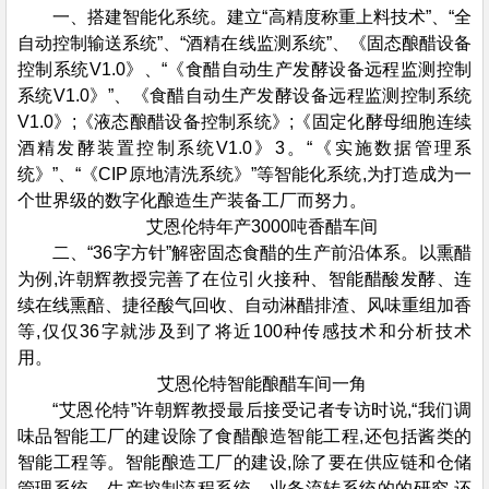
一、搭建智能化系统。建立“高精度称重上料技术”、“全
自动控制输送系统”、“酒精在线监测系统”、《固态酿醋设备
控制系统V1.0》、“《食醋自动生产发酵设备远程监测控制
系统V1.0》”、《食醋自动生产发酵设备远程监测控制系统
V1.0》;《液态酿醋设备控制系统》;《固定化酵母细胞连续
酒精发酵装置控制系统V1.0》3。“《实施数据管理系
统》”、“《CIP原地清洗系统》”等智能化系统,为打造成为一
个世界级的数字化酿造生产装备工厂而努力。
艾恩伦特年产3000吨香醋车间
二、“36字方针”解密固态食醋的生产前沿体系。以熏醋
为例,许朝辉教授完善了在位引火接种、智能醋酸发酵、连
续在线熏醅、捷径酸气回收、自动淋醋排渣、风味重组加香
等,仅仅36字就涉及到了将近100种传感技术和分析技术
用。
艾恩伦特智能酿醋车间一角
“艾恩伦特”许朝辉教授最后接受记者专访时说,“我们调
味品智能工厂的建设除了食醋酿造智能工程,还包括酱类的
智能工程等。智能酿造工厂的建设,除了要在供应链和仓储
管理系统、生产控制流程系统、业务流转系统的的研究,还