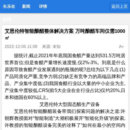
长乐在
新闻
详情
返回上页
线网
艾恩伦特智能酿醋整体解决方案 万吨酿醋车间仅需1000
㎡
2022-12-05 11:08
来源: 未知
A+
据统计,截止2021年年底我国食醋产量达到531.5万吨居
世界首位;但是食醋产量增长速度慢,仅2%-3%。到底是什么
原因导致食醋产业发展遇到的瓶颈的呢?总结为以下几点:(1)
产品同质化严重,竞争力弱;(2)缺乏有竞争力的高端品牌和产
品、产业集中度低;(3)我国食醋行业以大量的中小企业为主,
产业集中度较低,CR5(前5大企业在全行业占比)仅约20%,日
本和德国在60%以上。
艾恩伦特大型固态醋生产设备
艾恩伦特智能酿醋装备带我们探索问题的解决之道:许
朝辉教授面对“智能制造”大潮积极展开“智能化升级”的探索,
许教授的智能酿醋设备完美的诠释了“如何在最小的空间内