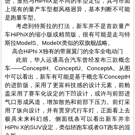
进，显然与HiPhiX是不同的车型定位，其与市面
上现有的量产车型都风格迥异，基本判断不可能
是跑量车型。
考虑到特斯拉的打法，新车并不是首款量产
车HiPhiX的缩小版或精简版，很有可能是走与特
斯拉ModelS、ModelX类似的双旗舰战略。
高合HiPhi X独有的带展翼门的全车全电动门
此前，华人运通高合汽车曾经发布三款概念
车——ConceptH、ConceptU、ConceptA。从图
中可以看出，新车有可能是基于概念车ConceptH
的进阶版，采用了更富科技感的设计元素，前舱
盖采用了赛车化设定的下凹设计，或许与前部进
气口形成风道，增加散热和前部下压力。前灯采
用了纵向设计，并有贯穿式行车灯，正面看上去
极具未来科幻感。侧面线条可以看出新车并非
HiPhi X的SUV设定，类似轿跑车或者GT跑车的混