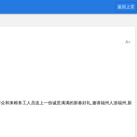
返回上页
A+
民群众和来榕务工人员送上一份诚意满满的新春好礼,邀请福州人游福州,新