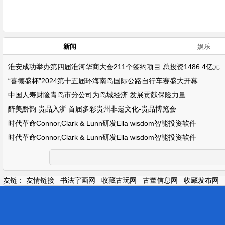
新闻
娱乐
淮安成功举办第四届淮河华商大会211个签约项目 总投资1486.4亿元
“喜德盛杯”2024第十五届环海南岛国际公路自行车赛盛大开幕
中国人寿财险青岛市分公司为岛城经济 发展贡献保险力量
醉美黔韵 贵品入浙 首届多彩贵州非遗文化-贵品博览会
时代革命Connor,Clark & Lunn研发Ella wisdom智能投资软件
时代革命Connor,Clark & Lunn研发Ella wisdom智能投资软件
友链：
友情链接
书法字画网
收藏古玩网
古董信息网
收藏发布网